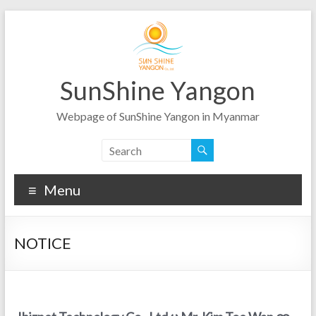
Skip
to
content
SunShine Yangon
Webpage of SunShine Yangon in Myanmar
Menu
NOTICE