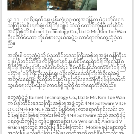
(၉.၁၁.၂၀၁၆)ရက်နေ့၊ မွန်းလွဲ(၁၃:၀၀)အချိန်က ပဲခူးတိုင်းဒေ
သကြီးအစိုးရအဖွဲ့၊ ဝန်ကြီးချုပ် ထံသို့ တောင်ကိုရီးယားနိုင်ငံ
အခြေစိုက် Ibiznet Technology Co., Ltd မှ Mr. Kim Toe Wan
ဦးဆောင်သော ကိုယ်စားလှယ်အဖွဲ့မှ လာရောက်တွေ့ဆုံခဲ့သ
ည်။
အဆိုပါ တွေ့ဆုံပွဲသို့ ပဲခူးတိုင်းဒေသကြီးအစိုးရအဖွဲ့၊ ဝန်ကြီးခ
ျုပ် ဦးဝင်းသိန်း၊ လုံခြုံရေးနှင့် နယ်စပ်ရေးရာဝန်ကြီးဌာန၊ ဝ
န်ကြီး ဗိုလ်မှူးကြီးခင်မောင်ဌေး၊ စီမံကိန်းနှင့်ဘဏ္ဍာရေးဝန်ကြီ
းဌာန၊ ဝန်ကြီး ဦးညွန့်ရွှေ၊ ပဲခူးတိုင်းဒေသကြီးအစိုးရအဖွဲ့၊
အတွင်းရေးမှူး ဦးတိုးဝင်းနှင့် ပဲခူးတိုင်းဒေသကြီးမြန်မာ့ဆက်
သွယ်ရေးလုပ်ငန်းမှ တာဝန်ရှိသူတို့ တက်ရောက်ခဲ့သည်။
တွေ့ဆုံပွဲ၌ Ibiznet Technology Co., Ltd မှ Mr. Kim Toe Wan
က ပဲခူးတိုင်းဒေသကြီး အစိုးရအဖွဲ့တွင် 4NB Software VIDE
O CONFERENCE အသုံးပြုနိုင်ရေး လာရောက်ရှင်းလင်း တ
င်ပြရခြင်းဖြစ်ကြောင်း၊ မိမိတို့ 4NB Software သည် အသုံးပြ
ုရလွယ်ကူပြီး၊ ကွန်ပျူတာများ၊ OS Version နှင့် Android V
ersion များတွင် အသုံးပြုနိုင်ပါကြောင်း၊ Mobile ဖုန်းများတွင်
အသုံးပြု မည်ဆိုပါက (၁၆)ယောက်အထိ တစ်ပြိုင်တည်း အ