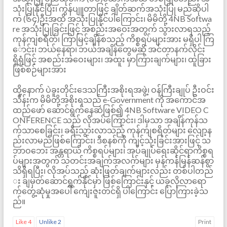
သုံးပြုနိုင်ပြီး၊ ကွန်ပျူတာဖြင့် ချိတ်ဆက်အသုံးပြု မည်ဆိုပါ
က (၆၄)ဦးအထိ အသုံးပြုနိုင်ပါကြောင်း၊ မိမိတို့ 4NB Softwa
re အသုံးပြုခြင်းဖြင့် အစည်းအဝေးအတွက် သွားလာရသည့်
ကုန်ကျစရိတ်၊ ကြာမြင့်ချိန်စသည့် ကိစ္စရပ်များအား မရှိပါ ကြ
ောင်း၊ ဘယ်နေရာ၊ ဘယ်အချိန်တွေမဆို အင်တာနက်လိုင်း
ရှိရုံဖြင့် အစည်းအဝေးများ၊ အထူး မှာကြားချက်များ၊ ထူခြား
ဖြစ်စဉ်များအား
ထို့နောက် ပဲခူးတိုင်းဒေသကြီးအစိုးရအဖွဲ့၊ ဝန်ကြီးချုပ် ဦးဝင်း
သိန်းက မိမိတို့အစိုးရသည် e-Government ကို အကောင်အ
ထည်ဖော် ဆောင်ရွက်နေဆဲဖြစ်၍ 4NB Software VIDEO C
ONFERENCE သည် လိုအပ်ကြောင်း၊ ဒါမှသာ အချိန်ကုန်သ
က်သာစေခြင်း၊ ခရီးသွားလာသည့် ကုန်ကျစရိတ်များ လျော့န
ည်းလာမည်ဖြစ်ကြောင်း၊ ဒီစနစ်ကို ကျင့်သုံးခြင်းအားဖြင့် သ
ဘာဝဘေး အန္တရာယ် ကိစ္စရပ်များ၊ အုပ်ချုပ်ရေးဆိုင်ရာကိစ္စရ
ပ်များအတွက် သတင်းအချက်အလက်များ မှန်ကန်မြန်ဆန်စွာ
သိရှိရပြီး၊ လိုအပ်သည့် ဆုံးဖြတ်ချက်များလည်း တစ်ပါတည်
း ချမှတ်ဆောင်ရွက်နိုင်မှာ ဖြစ်ကြောင်းနှင့် ယခုလိုလာရော
က်တွေ့ဆုံမှုအပေါ် ကျေးဇူးတင်ရှိ ပါကြောင်း ပြောကြားခဲ့သ
ည်။
Like
4
Unlike
2
Print