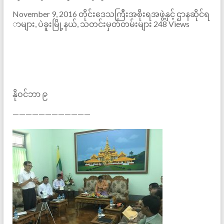
November 9, 2016 တိုင်းဒေသကြီးအစိုးရအဖွဲ့နှင့် ဌာနဆိုင်ရ
ာများ, ပဲခူးမြို့နယ်, သတင်းမှတ်တမ်းများ 248 Views
နိုဝင်ဘာ ၉
————————————